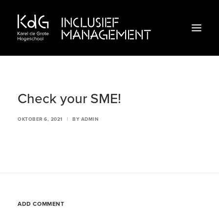
Inclusief klimaat
Check your SME!
Inclusief leiderschap
OKTOBER 6, 2021
|
BY
ADMIN
Inclusieve praktijken
Webinar
Doe de check!
ADD COMMENT
Inclusieveorganisaties.be