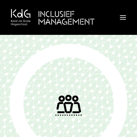
Inclusief klimaat
Inclusief leiderschap
Inclusieve praktijken
Webinar
Doe de check!
Inclusieveorganisaties.be