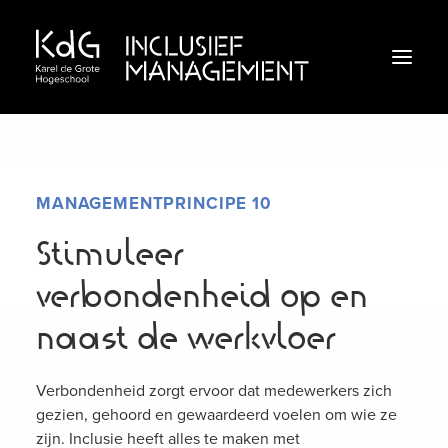
Intro
Inclusief klimaat
MANAGEMENTPRINCIPE 10
Inclusief leiderschap
Stimuleer
Inclusieve praktijken
verbondenheid op en
Webinar
naast de werkvloer
Doe de check!
Verbondenheid zorgt ervoor dat medewerkers zich
gezien, gehoord en gewaardeerd voelen om wie ze
Inclusieveorganisaties.be
zijn. Inclusie heeft alles te maken met